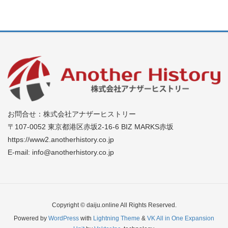
お問合せ：株式会社アナザーヒストリー
〒107-0052 東京都港区赤坂2-16-6 BIZ MARKS赤坂
https://www2.anotherhistory.co.jp
E-mail: info@anotherhistory.co.jp
Copyright © daiju.online All Rights Reserved.
Powered by
WordPress
with
Lightning Theme
&
VK All in One Expansion