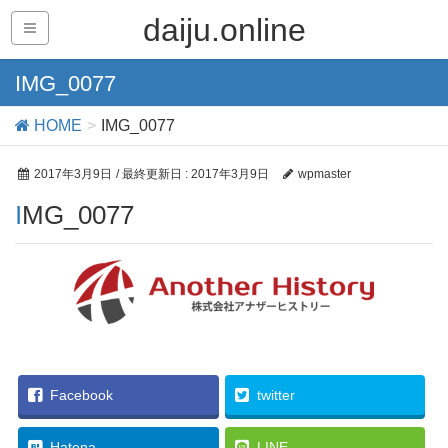
daiju.online
IMG_0077
HOME
IMG_0077
2017年3月9日
/ 最終更新日 :
2017年3月9日
wpmaster
IMG_0077
Facebook
twitter
Hatena
LINE